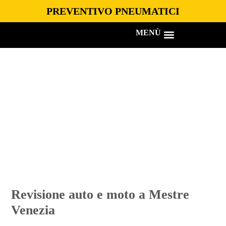
PREVENTIVO PNEUMATICI
Home
»
Centro Revisioni
MENÙ
Centro Revisioni
SERVIZI GOMMISTA
OFFICINA MOBILE
CENTRO REVISIONI
Revisione auto e moto a Mestre
Venezia