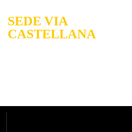
mintopneus_
SEDE VIA
CASTELLANA
Via Castellana, 4, 30173 Venezia
LUNEDÌ - VENERDÌ
:
VE
08.00 -12:30 || 14.00 -
18:30
+ 39 041 975 440
SABATO
: Chiuso
+39 346 289 4016
DOMENICA
: Chiuso
4cantoni@pneusve.it
Minto Pneus
mintopneus_