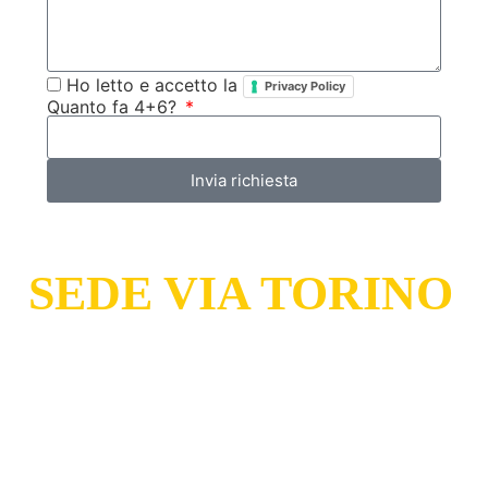
Ho letto e accetto la
Privacy Policy
Quanto fa 4+6?
Invia richiesta
SEDE VIA TORINO
Via Torino 86, 30172 Venezia
LUNEDÌ - VENERDÌ
:
VE
08.00 -12:30 || 14.00 -
18:30
+39 041 533 1911
SABATO
: 08.30 -12:30
+39 041 533 1932
DOMENICA
: Chiuso
info@pneusve.it
Minto Pneus